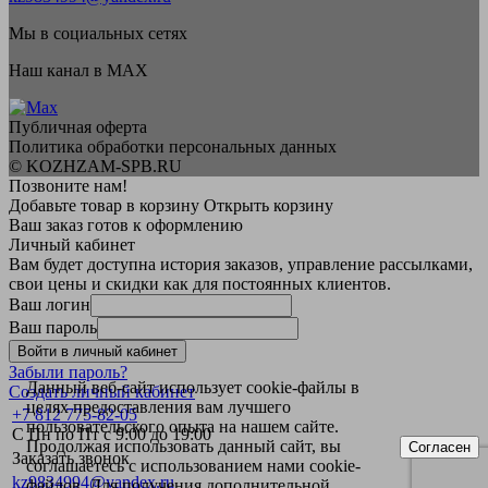
Мы в социальных сетях
Наш канал в MAX
Публичная оферта
Политика обработки персональных данных
© KOZHZAM-SPB.RU
Позвоните нам!
Добавьте товар в корзину
Открыть корзину
Ваш заказ готов к оформлению
Личный кабинет
Вам будет доступна история заказов, управление рассылками,
свои цены и скидки как для постоянных клиентов.
Ваш логин
Ваш пароль
Войти в личный кабинет
Забыли пароль?
Данный веб-сайт использует cookie-файлы в
Создать личный кабинет
целях предоставления вам лучшего
+7 812 775-82-05
пользовательского опыта на нашем сайте.
С Пн по Пт с 9:00 до 19:00
Продолжая использовать данный сайт, вы
Согласен
Заказать звонок
соглашаетесь с использованием нами cookie-
kz9834994@yandex.ru
файлов. Для получения дополнительной