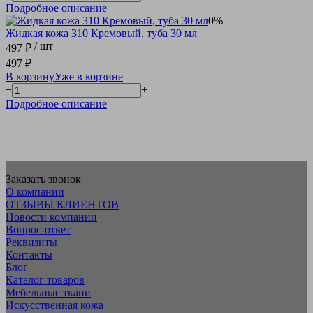
Подробное описание
0%
Жидкая кожа 310 Кремовый, туба 30 мл
/ шт
497 ₽
497 ₽
В корзину
Уже в корзине
−
+
Подробное описание
Заказать звонок
О компании
ОТЗЫВЫ КЛИЕНТОВ
Новости компании
Вопрос-ответ
Реквизиты
Контакты
Блог
Каталог товаров
Мебельные ткани
Искусcтвенная кожа