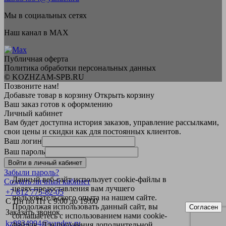
Мы в социальных сетях
Наш канал в MAX
Публичная оферта
Политика обработки персональных данных
© KOZHZAM-SPB.RU
Позвоните нам!
Добавьте товар в корзину
Открыть корзину
Ваш заказ готов к оформлению
Личный кабинет
Вам будет доступна история заказов, управление рассылками,
свои цены и скидки как для постоянных клиентов.
Ваш логин
Ваш пароль
Войти в личный кабинет
Забыли пароль?
Данный веб-сайт использует cookie-файлы в
Создать личный кабинет
целях предоставления вам лучшего
+7 812 775-82-05
пользовательского опыта на нашем сайте.
С Пн по Пт с 9:00 до 19:00
Продолжая использовать данный сайт, вы
Согласен
Заказать звонок
соглашаетесь с использованием нами cookie-
kz9834994@yandex.ru
файлов. Для получения дополнительной