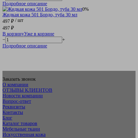
Подробное описание
0%
Жидкая кожа 501 Бордо, туба 30 мл
/ шт
497 ₽
497 ₽
В корзину
Уже в корзине
−
+
Подробное описание
Заказать звонок
О компании
ОТЗЫВЫ КЛИЕНТОВ
Новости компании
Вопрос-ответ
Реквизиты
Контакты
Блог
Каталог товаров
Мебельные ткани
Искусcтвенная кожа