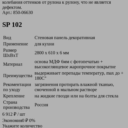
колебания оттенков от рулона к рулону, что не является
дефектом.
Арт.: 850-06630
SP 102
Вид
Стеновая панель декоративная
Применение
для кухни
Размер
2800 х 610 х 6 мм
ШxВxТ
основа МДФ 6мм с фотопечатью +
Материал
высокоглянцевое жаропрочное покрытие
выдерживает перепады температур, max до +
Преимущества
180С°
Рекоментации
загрязнения протирать влажной тканью,
по уходу
смоченной в мыльном растворе
Крепление
на жидкие гвозди или на болты для стекла
Страна
Россия
производства
6 912 ₽
/ шт
Экономия
0 ₽
0%
Укажите количество