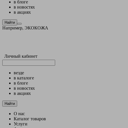
в блоге
в новостях
в акциях
Найти
Например,
ЭКОКОЖА
Личный кабинет
везде
в каталоге
в блоге
в новостях
в акциях
Найти
О нас
Каталог товаров
Услуги