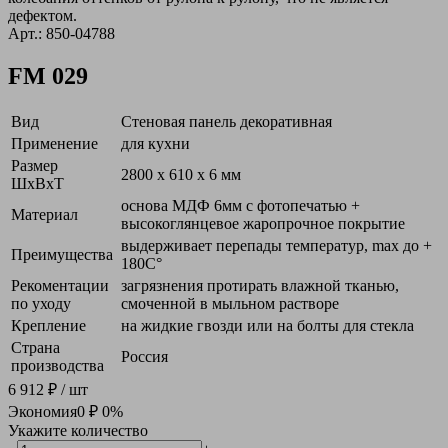
дефектом.
Арт.: 850-04788
FM 029
Вид
Стеновая панель декоративная
Применение
для кухни
Размер
2800 х 610 х 6 мм
ШxВxТ
основа МДФ 6мм с фотопечатью +
Материал
высокоглянцевое жаропрочное покрытие
выдерживает перепады температур, max до +
Преимущества
180С°
Рекоментации
загрязнения протирать влажной тканью,
по уходу
смоченной в мыльном растворе
Крепление
на жидкие гвозди или на болты для стекла
Страна
Россия
производства
6 912 ₽
/ шт
Экономия
0 ₽
0%
Укажите количество