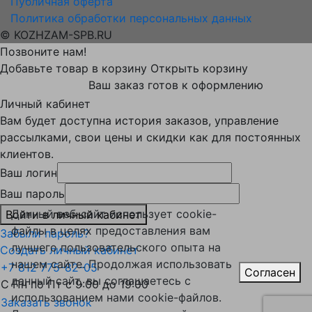
Публичная оферта
Политика обработки персональных данных
© KOZHZAM-SPB.RU
Позвоните нам!
Добавьте товар в корзину
Открыть корзину
Ваш заказ готов к оформлению
Личный кабинет
Вам будет доступна история заказов, управление
рассылками, свои цены и скидки как для постоянных
клиентов.
Ваш логин
Ваш пароль
Данный веб-сайт использует cookie-
Войти в личный кабинет
файлы в целях предоставления вам
Забыли пароль?
лучшего пользовательского опыта на
Создать личный кабинет
нашем сайте. Продолжая использовать
+7 812 775-82-05
Согласен
данный сайт, вы соглашаетесь с
С Пн по Пт с 9:00 до 19:00
использованием нами cookie-файлов.
Заказать звонок