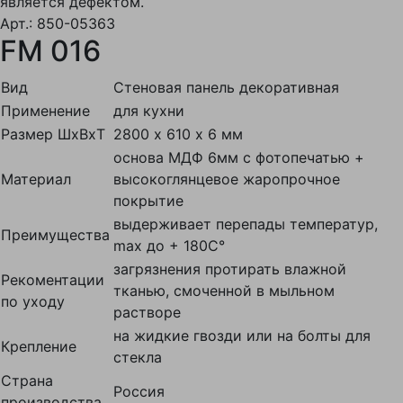
является дефектом.
Арт.: 850-05363
FM 016
Вид
Стеновая панель декоративная
Применение
для кухни
Размер ШxВxТ
2800 х 610 х 6 мм
основа МДФ 6мм с фотопечатью +
Материал
высокоглянцевое жаропрочное
покрытие
выдерживает перепады температур,
Преимущества
max до + 180С°
загрязнения протирать влажной
Рекоментации
тканью, смоченной в мыльном
по уходу
растворе
на жидкие гвозди или на болты для
Крепление
стекла
Страна
Россия
производства