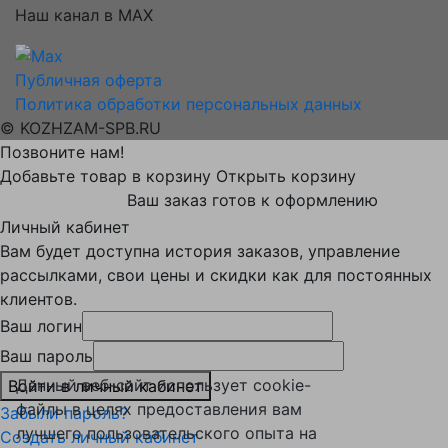
Наш канал в MAX
Публичная оферта
Политика обработки персональных данных
© KOZHZAM-SPB.RU
Позвоните нам!
Добавьте товар в корзину
Открыть корзину
Ваш заказ готов к оформлению
Личный кабинет
Вам будет доступна история заказов, управление
рассылками, свои цены и скидки как для постоянных
клиентов.
Ваш логин
Ваш пароль
Данный веб-сайт использует cookie-
Войти в личный кабинет
файлы в целях предоставления вам
Забыли пароль?
лучшего пользовательского опыта на
Создать личный кабинет