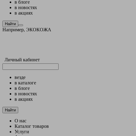
в блоге
в новостях
в акциях
Найти
Например,
ЭКОКОЖА
Личный кабинет
везде
в каталоге
в блоге
в новостях
в акциях
Найти
О нас
Каталог товаров
Услуги