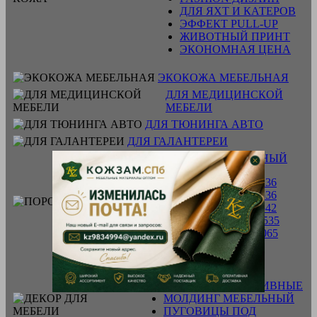
ДЛЯ ЯХТ И КАТЕРОВ
ЭФФЕКТ PULL-UP
ЖИВОТНЫЙ ПРИНТ
ЭКОНОМНАЯ ЦЕНА
ЭКОКОЖА МЕБЕЛЬНАЯ
ДЛЯ МЕДИЦИНСКОЙ
МЕБЕЛИ
ДЛЯ ТЮНИНГА АВТО
ДЛЯ ГАЛАНТЕРЕИ
ПОРОЛОН МЕБЕЛЬНЫЙ
Поролон ST - 2236
Поролон ST - 2536
Поролон ST - 3542
Поролон HR - 3535
Поролон HL - 4065
ДЕКОР ДЛЯ МЕБЕЛИ
ГВОЗДИ ДЕКОРАТИВНЫЕ
МОЛДИНГ МЕБЕЛЬНЫЙ
ПУГОВИЦЫ ПОД