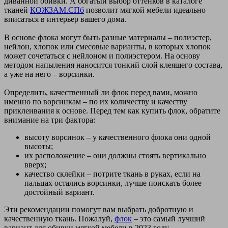
диванной обивки. А богатый выбор оттенков в каталоге
тканей
КОЖЗАМ.СПб
позволит мягкой мебели идеально
вписаться в интерьер вашего дома.
В основе флока могут быть разные материалы – полиэстер,
нейлон, хлопок или смесовые варианты, в которых хлопок
может сочетаться с нейлоном и полиэстером. На основу
методом напыления наносится тонкий слой клеящего состава,
а уже на него – ворсинки.
Определить, качественный ли флок перед вами, можно
именно по ворсинкам – по их количеству и качеству
приклеивания к основе. Перед тем как купить флок, обратите
внимание на три фактора:
высоту ворсинок – у качественного флока они одной
высоты;
их расположение – они должны стоять вертикально
вверх;
качество склейки – потрите ткань в руках, если на
пальцах остались ворсинки, лучше поискать более
достойный вариант.
Эти рекомендации помогут вам выбрать добротную и
качественную ткань. Пожалуй,
флок
– это самый лучший
вариант для обивки мягкой мебели в 2023 году.