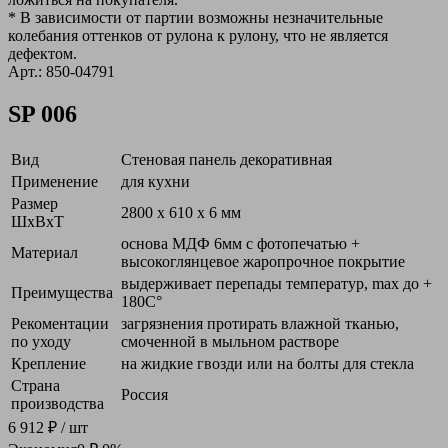
* В зависимости от партии возможны незначительные
колебания оттенков от рулона к рулону, что не является
дефектом.
Арт.: 850-04791
SP 006
Вид
Стеновая панель декоративная
Применение
для кухни
Размер
2800 х 610 х 6 мм
ШxВxТ
основа МДФ 6мм с фотопечатью +
Материал
высокоглянцевое жаропрочное покрытие
выдерживает перепады температур, max до +
Преимущества
180С°
Рекоментации
загрязнения протирать влажной тканью,
по уходу
смоченной в мыльном растворе
Крепление
на жидкие гвозди или на болты для стекла
Страна
Россия
производства
6 912 ₽
/ шт