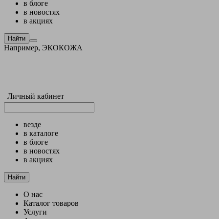
в блоге
в новостях
в акциях
Найти
Например,
ЭКОКОЖА
Личный кабинет
везде
в каталоге
в блоге
в новостях
в акциях
Найти
О нас
Каталог товаров
Услуги