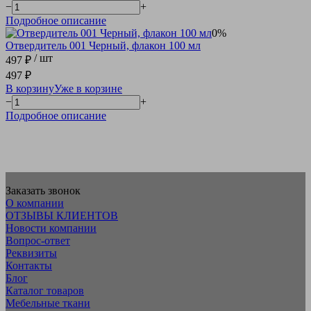
−
+
Подробное описание
0%
Отвердитель 001 Черный, флакон 100 мл
/ шт
497 ₽
497 ₽
В корзину
Уже в корзине
−
+
Подробное описание
Заказать звонок
О компании
ОТЗЫВЫ КЛИЕНТОВ
Новости компании
Вопрос-ответ
Реквизиты
Контакты
Блог
Каталог товаров
Мебельные ткани