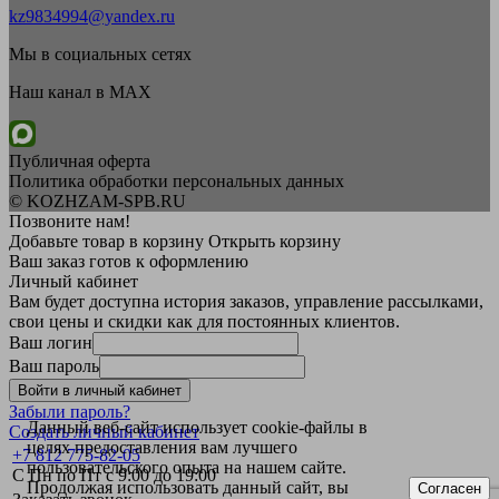
kz9834994@yandex.ru
Мы в социальных сетях
Наш канал в MAX
Публичная оферта
Политика обработки персональных данных
© KOZHZAM-SPB.RU
Позвоните нам!
Добавьте товар в корзину
Открыть корзину
Ваш заказ готов к оформлению
Личный кабинет
Вам будет доступна история заказов, управление рассылками,
свои цены и скидки как для постоянных клиентов.
Ваш логин
Ваш пароль
Войти в личный кабинет
Забыли пароль?
Данный веб-сайт использует cookie-файлы в
Создать личный кабинет
целях предоставления вам лучшего
+7 812 775-82-05
пользовательского опыта на нашем сайте.
С Пн по Пт с 9:00 до 19:00
Продолжая использовать данный сайт, вы
Согласен